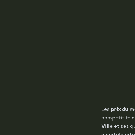
Les
prix du 
compétitifs 
Ville
et ses 
clientèle int