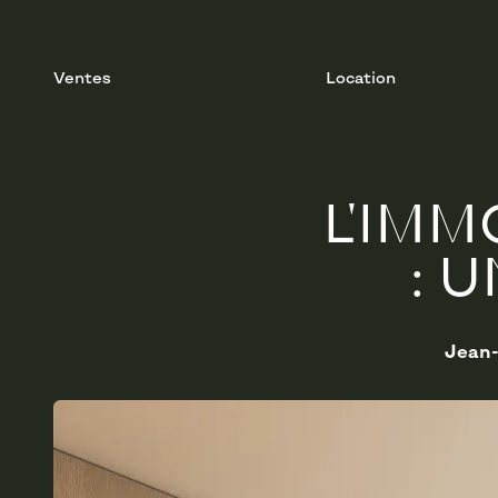
Ventes
Location
L'IMM
: 
Jean-