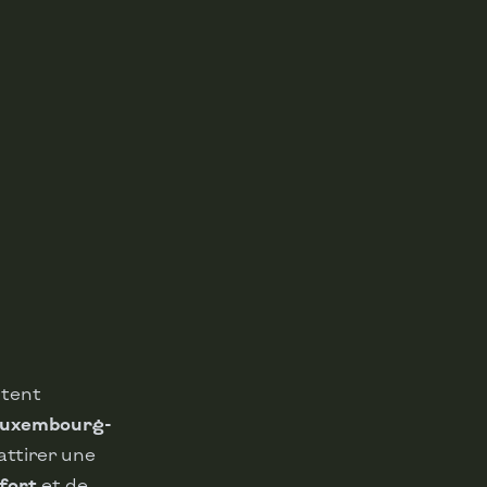
stent
uxembourg-
attirer une
fort
et de