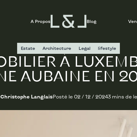
A Propos
Blog
Ven
Estate
Architecture
Legal
lifestyle
OBILIER À LUXE
UNE AUBAINE EN 20
Christophe Langlais
Posté le
02 / 12 / 2024
3 mins de l