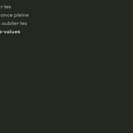
r les
nonce pleine
oublier les
us-values