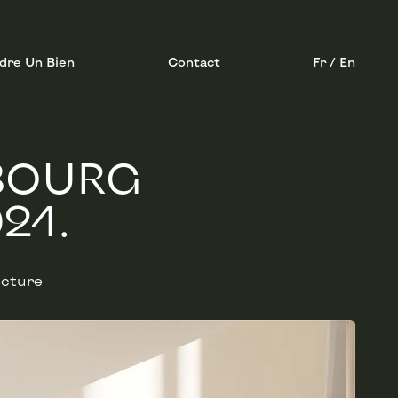
dre Un Bien
Contact
Fr / En
MBOURG
24.
ecture