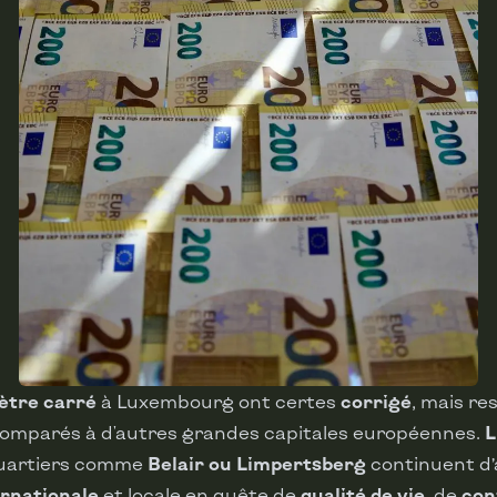
mètre carré
à Luxembourg ont certes
corrigé
, mais re
comparés à d'autres grandes capitales européennes.
L
quartiers comme
Belair ou Limpertsberg
continuent d’
ernationale
et locale en quête de
qualité de vie
, de
con