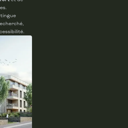
es.
stingue
recherché,
essibilité.