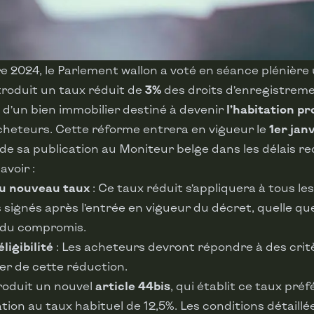
 2024, le Parlement wallon a voté en séance plénière 
troduit un taux réduit de
3%
des droits d’enregistreme
on d’un bien immobilier destiné à devenir
l’habitation pr
heteurs. Cette réforme entrera en vigueur le
1er jan
de sa publication au Moniteur belge dans les délais re
avoir :
du nouveau taux
: Ce taux réduit s’appliquera à tous le
signés après l’entrée en vigueur du décret, quelle que
 du compromis.
ligibilité
: Les acheteurs devront répondre à des crit
er de cette réduction.
roduit un nouvel
article 44bis
, qui établit ce taux préf
tion au taux habituel de 12,5%. Les conditions détaillé