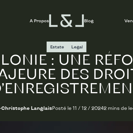
A Propos
Blog
Ven
Estate
Legal
LONIE : UNE RÉF
AJEURE DES DROI
D’ENREGISTREMEN
-Christophe Langlais
Posté le
11 / 12 / 2024
2 mins de l