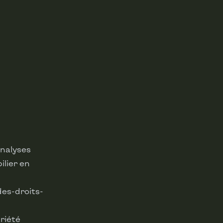
analyses
lier en
es-droits-
riété