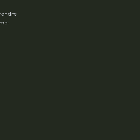
 rendre
imo-