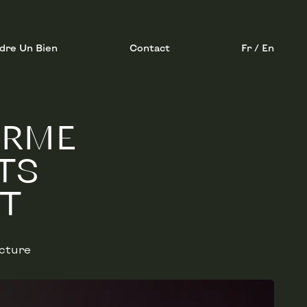
dre Un Bien
Contact
Fr / En
ORME
TS
T
ecture