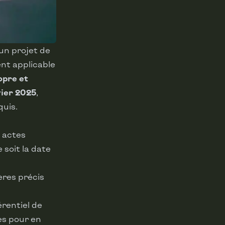
un projet de
nt applicable
opre et
vier 2025
,
quis.
s actes
 soit la date
ères précis
érentiel de
es pour en