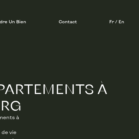
dre Un Bien
Contact
Fr / En
PARTEMENTS À
URG
ements à
 de vie