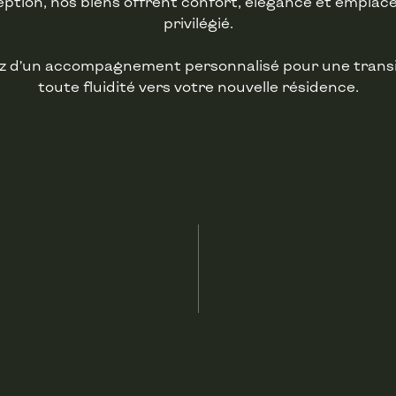
eption, nos biens offrent confort, élégance et empla
privilégié.
ez d’un accompagnement personnalisé pour une transi
toute fluidité vers votre nouvelle résidence.