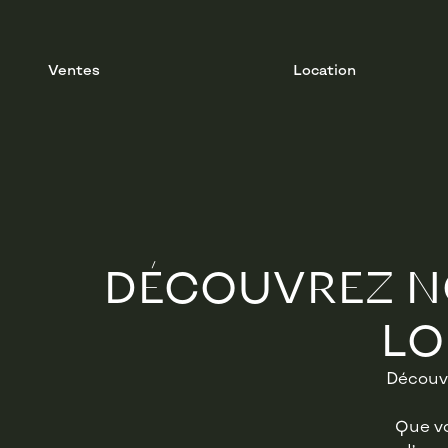
Ventes
Location
DÉCOUVREZ N
LO
Découvr
Que vo