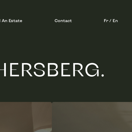
l An Estate
Contact
Fr / En
HERSBERG.