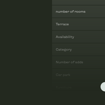
number of rooms
Terrace
Availability
Category
Number of sdds
Car park
Furniture
Garage