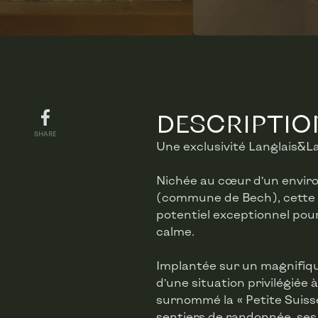
DESCRIPTIO
SHARE
Une exclusivité Langlais&L
Nichée au cœur d’un enviro
(commune de Bech), cette m
potentiel exceptionnel pou
calme.
Implantée sur un magnifique
d’une situation privilégiée
surnommé la « Petite Suiss
sentiers de randonnée, ses