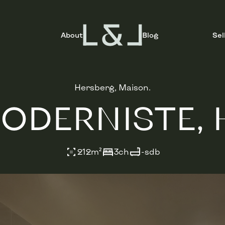
About
Blog
Sel
Hersberg, Maison.
ODERNISTE, 
212
m²
3
ch
-
sdb