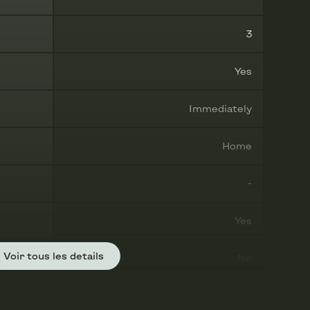
3
Yes
Immediately
Home
-
Yes
Voir tous les details
No
Yes