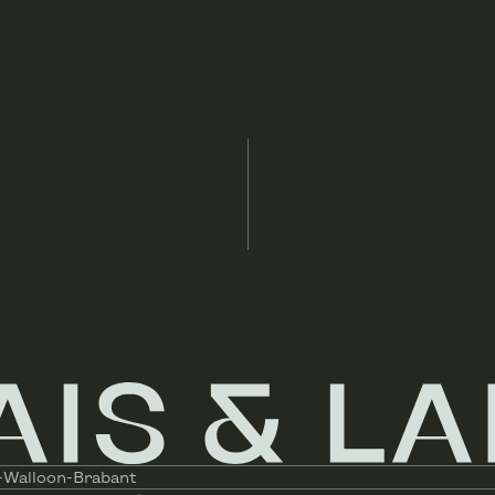
Yes
Yes
Individual
No
No
Fuel oil (central)
-
Fully equipped
-Walloon-Brabant