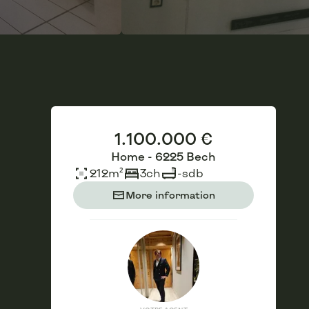
1.100.000 €
Home - 6225 Bech
212
m²
3
ch
-
sdb
More information