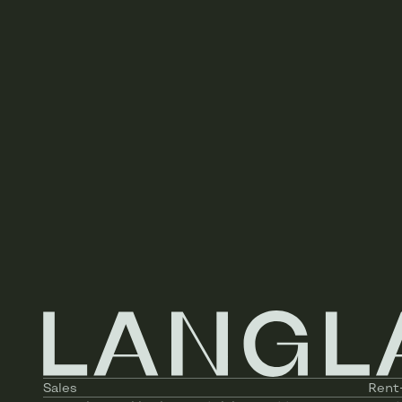
Disabled access
Kitchen
Heating
Elevator
Double glazing
Heating (type)
Elevator type
Type of cuisine
Sales
Rent