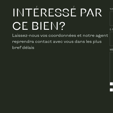
INTÉRESSÉ PAR
Living space
TI
Building
CE BIEN?
E-
Number of garages
Laissez-nous vos coordonnées et notre agent
reprendra contact avec vous dans les plus
Year of renovation
bref délais
M
Indoor parking
Indoor parking(s) (number)
Outdoor parking
Outdoor parking(s) (number
Basic equipment