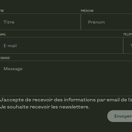
212 m²
TRE
PRÉNOM
MAIL
TÉLÉ
1
-
ESSAGE
Yes
2
J'accepte de recevoir des informations par email de l
Yes
Je souhaite recevoir les newsletters.
Envoyer
)
-