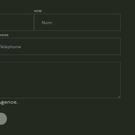
NOM
PHONE
’agence.