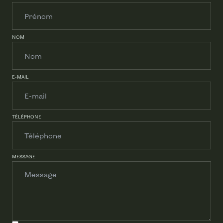
Year of renovation
-
NOM
Indoor parking
Yes
Indoor parking(s)
E-MAIL
2
(number)
Outdoor parking
Yes
TÉLÉPHONE
Outdoor parking(s)
2
(number)
MESSAGE
Basic equipment
Disabled access
Yes
Kitchen
Yes