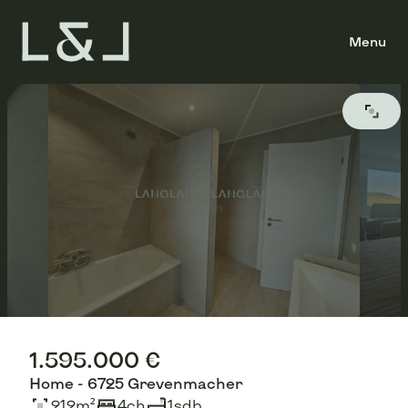
Menu
1.595.000 €
Home - 6725 Grevenmacher
212
m²
4
ch
1
sdb