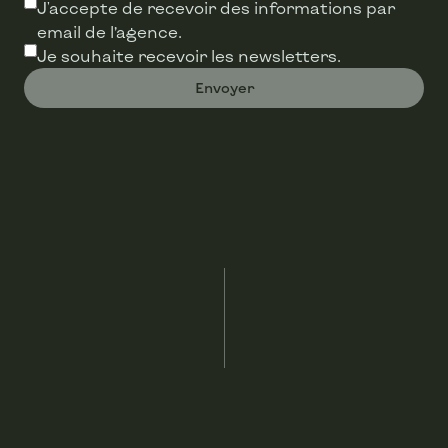
J'accepte de recevoir des informations par
email de l’agence.
Heating
Individual
Je souhaite recevoir les newsletters.
Envoyer
Elevator
No
Double glazing
Yes
Heating (type)
Floor heating
Elevator type
-
Type of cuisine
Super equipped
Bathroom (type)
Bath
Parlophone
Yes