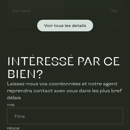
Car park
Yes
Voir tous les details
Furniture
No
Garage
Yes
INTÉRESSÉ PAR CE
Living space
212 m²
Name, category & situation
BIEN?
Laissez-nous vos coordonnées et notre agent
Floor
-
reprendra contact avec vous dans les plus bref
délais
Number of floors
3
TITRE
Building
Number of garages
2
PRÉNOM