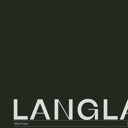
Accès handicapés
Cuisine
Chauffage
Ascenseur
Double vitrage
Chauffage (type)
Type d'ascenseur
Type de cuisine
Ventes