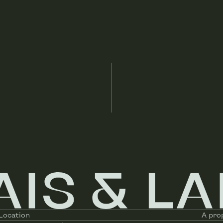
Oui
Oui
Individuel
Non
Non
Mazout (central)
-
Full équipée
Location
A pro