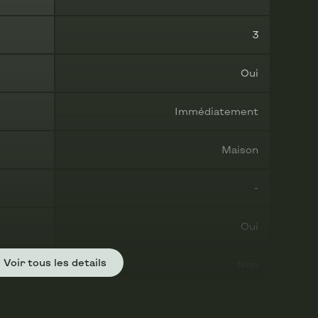
3
Oui
Immédiatement
Maison
-
Oui
Voir tous les details
Non
Oui