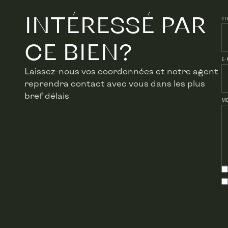
INTÉRESSÉ PAR
Surface habitable
TI
Bâtiment
CE BIEN?
E-
Nombre de garages
Laissez-nous vos coordonnées et notre agent
reprendra contact avec vous dans les plus
Année de rénovation
bref délais
M
Parking intérieur
Parking(s) intérieur (nombr
Parking extérieur
Parking(s) extérieur (nombr
Equipement de ba