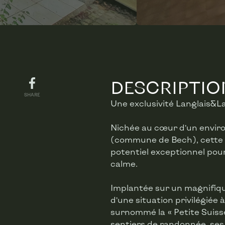
DESCRIPTIO
SHARE
Une exclusivité Langlais&L
Nichée au cœur d’un enviro
(commune de Bech), cette m
potentiel exceptionnel pou
calme.
Implantée sur un magnifique
d’une situation privilégiée
surnommé la « Petite Suiss
sentiers de randonnée, ses