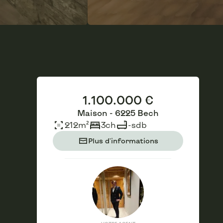
1.100.000 €
Maison - 6225 Bech
212
m²
3
ch
-
sdb
Plus d'informations