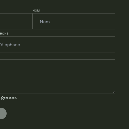
NOM
PHONE
’agence.