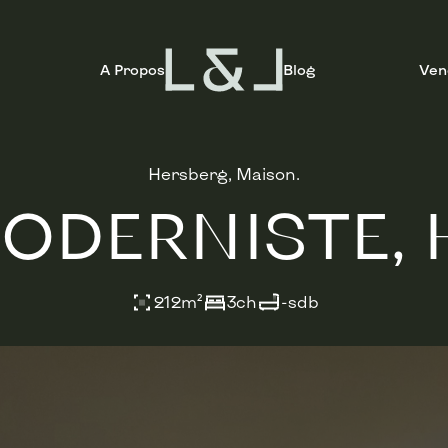
A Propos
Blog
Ven
Hersberg, Maison.
ODERNISTE, 
212
m²
3
ch
-
sdb