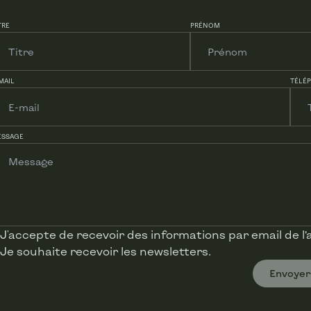
212 m²
TRE
PRÉNOM
MAIL
TÉLÉ
1
-
ESSAGE
Oui
e)
2
J'accepte de recevoir des informations par email de l
Oui
Je souhaite recevoir les newsletters.
Envoyer
e)
-
se