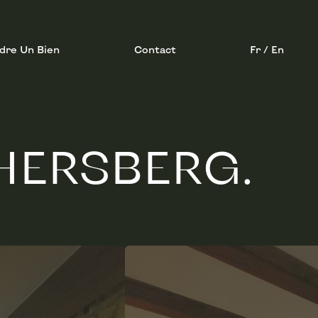
dre Un Bien
Contact
Fr / En
HERSBERG.